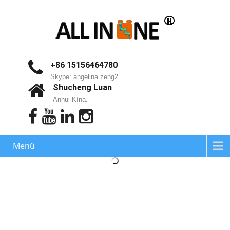
+86 15156464780
Skype: angelina.zeng2
Shucheng Luan
Anhui Kína.
Menü