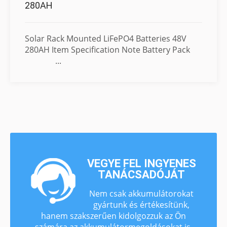
280AH
Solar Rack Mounted LiFePO4 Batteries 48V
280AH Item Specification Note Battery Pack
...
VEGYE FEL INGYENES
TANÁCSADÓJÁT
Nem csak akkumulátorokat
gyártunk és értékesítünk,
hanem szakszerűen kidolgozzuk az Ön
számára az akkumulátormegoldásokat is.