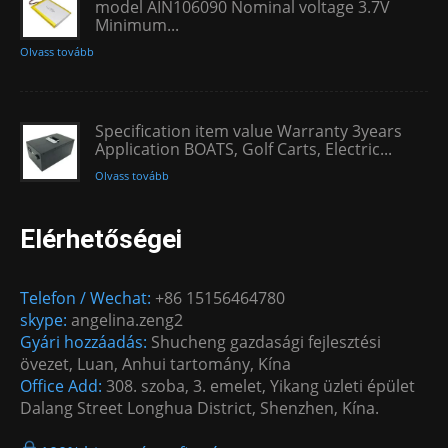
model AIN106090 Nominal voltage 3.7V
Minimum...
Olvass tovább
Specification item value Warranty 3years
Application BOATS, Golf Carts, Electric...
Olvass tovább
Elérhetőségei
Telefon / Wechat:
+86 15156464780
skype:
angelina.zeng2
Gyári hozzáadás:
Shucheng gazdasági fejlesztési
övezet, Luan, Anhui tartomány, Kína
Office Add:
308. szoba, 3. emelet, Yikang üzleti épület
Dalang Street Longhua District, Shenzhen, Kína.