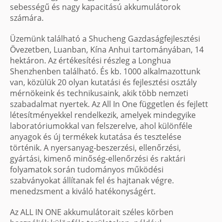
sebességű és nagy kapacitású akkumulátorok
számára.
Üzemünk található a Shucheng Gazdaságfejlesztési
Övezetben, Luanban, Kína Anhui tartományában, 14
hektáron. Az értékesítési részleg a Longhua
Shenzhenben található. És kb. 1000 alkalmazottunk
van, közülük 20 olyan kutatási és fejlesztési osztály
mérnökeink és technikusaink, akik több nemzeti
szabadalmat nyertek. Az All In One független és fejlett
létesítményekkel rendelkezik, amelyek mindegyike
laboratóriumokkal van felszerelve, ahol különféle
anyagok és új termékek kutatása és tesztelése
történik. A nyersanyag-beszerzési, ellenőrzési,
gyártási, kimenő minőség-ellenőrzési és raktári
folyamatok során tudományos működési
szabványokat állítanak fel és hajtanak végre.
menedzsment a kiváló hatékonyságért.
Az ALL IN ONE akkumulátorait széles körben