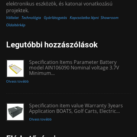
elektronikus eszközök, és katonai vonatkozású
projektek.
Vállalat
Technológia
Gyárlátogatás
Kapcsolatba lépni
Showroom
Oldaltérkép
Legutóbbi hozzászólások
Specification Items Parameter Battery
model AIN106090 Nominal voltage 3.7V
Minimum...
Olvass tovább
Specification item value Warranty 3years
Application BOATS, Golf Carts, Electric...
Olvass tovább