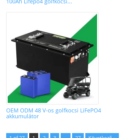
100Ah Lifepo4 golfkocsi...
OEM ODM 48 V-os golfkocsi LiFePO4
akkumulátor
1 of 27
1
2
3
...
27
Következő »