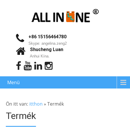
+86 15156464780
Skype: angelina.zeng2
Shucheng Luan
Anhui Kína.
Menü
Ön itt van:
itthon
»
Termék
Termék