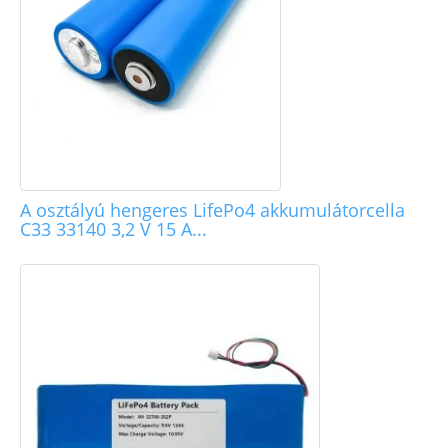
A osztályú hengeres LifePo4 akkumulátorcella
C33 33140 3,2 V 15 A...