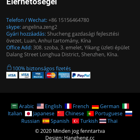
Elérhetőségei
Telefon / Wechat:
+86 15156464780
skype:
angelina.zeng2
Gyári hozzáadás:
Shucheng gazdasági fejlesztési
övezet, Luan, Anhui tartomány, Kína
Office Add:
308. szoba, 3. emelet, Yikang üzleti épület
Dalang Street Longhua District, Shenzhen, Kína.
100% biztonságos fizetés
Arabic
English
French
German
Italian
Japanese
Chinese
Portuguese
Russian
Spanish
Turkish
Thai
© 2020 Minden jog fenntartva
Design: Hangheng.cc