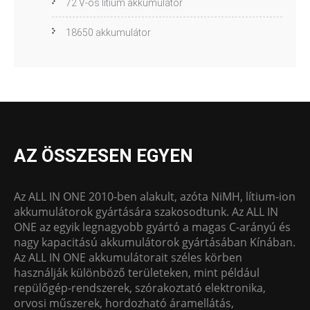
72 V-os lítium akkumulátor
18650 akkumulátor
AZ ÖSSZESEN EGYEN
Az ALL IN ONE 2010-ben alakult, azóta NiMH, lítium-ion
akkumulátorok gyártására szakosodtunk. Az ALL IN
ONE az egyik legnagyobb gyártó a magas C-arányú és
nagy kapacitású akkumulátorok gyártásában Kínában.
Az ALL IN ONE akkumulátorait széles körben
használják különböző területeken, mint például
repülőgép-rendszerek, szórakoztató elektronika,
orvosi műszerek, hordozható áramellátás,