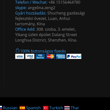
Telefon / Wechat:
+86 15156464780
skype:
angelina.zeng2
Gyári hozzáadás:
Shucheng gazdasági
fejlesztési övezet, Luan, Anhui
tartomány, Kína
Office Add:
308. szoba, 3. emelet,
Yikang üzleti épület Dalang Street
Longhua District, Shenzhen, Kína.
100% biztonságos fizetés
Russian
Spanish
Turkish
Thai