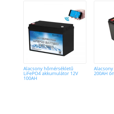
Alacsony hőmérsékletű
Alacsony
LiFePO4 akkumulátor 12V
200AH ön
100AH