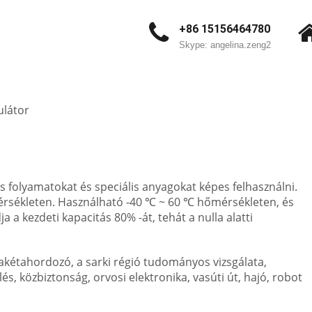
+86 15156464780
Skype: angelina.zeng2
ulátor
 folyamatokat és speciális anyagokat képes felhasználni.
őmérsékleten. Használható -40 ℃ ~ 60 ℃ hőmérsékleten, és
 a kezdeti kapacitás 80% -át, tehát a nulla alatti
rakétahordozó, a sarki régió tudományos vizsgálata,
és, közbiztonság, orvosi elektronika, vasúti út, hajó, robot