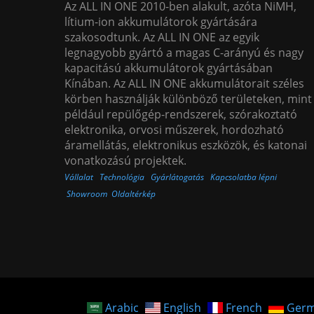
Az ALL IN ONE 2010-ben alakult, azóta NiMH,
lítium-ion akkumulátorok gyártására
szakosodtunk. Az ALL IN ONE az egyik
legnagyobb gyártó a magas C-arányú és nagy
kapacitású akkumulátorok gyártásában
Kínában. Az ALL IN ONE akkumulátorait széles
körben használják különböző területeken, mint
például repülőgép-rendszerek, szórakoztató
elektronika, orvosi műszerek, hordozható
áramellátás, elektronikus eszközök, és katonai
vonatkozású projektek.
Vállalat
Technológia
Gyárlátogatás
Kapcsolatba lépni
Showroom
Oldaltérkép
Arabic
English
French
Ger