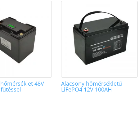
 hőmérséklet 48V
Alacsony hőmérsékletű
fűtéssel
LiFePO4 12V 100AH