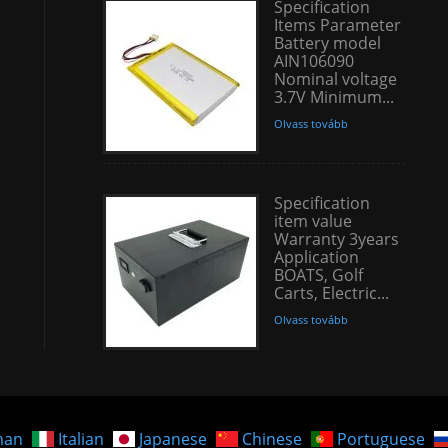
Specification
Items Parameter
Battery model
AIN106090
Nominal voltage
3.7V Minimum...
Olvass tovább
Specification
item value
Warranty 3years
Application
BOATS, Golf
Carts, Electric...
Olvass tovább
man
Italian
Japanese
Chinese
Portuguese