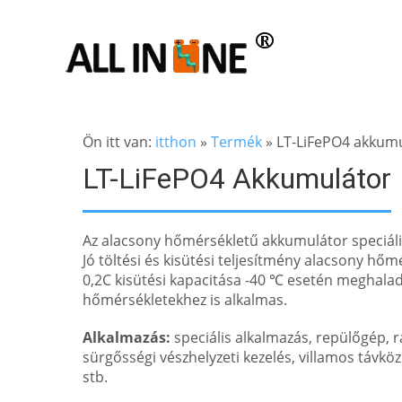
Ön itt van:
itthon
»
Termék
»
LT-LiFePO4 akkum
LT-LiFePO4 Akkumulátor
Az alacsony hőmérsékletű akkumulátor speciális
Jó töltési és kisütési teljesítmény alacsony h
0,2C kisütési kapacitása -40 ℃ esetén meghaladja
hőmérsékletekhez is alkalmas.
Alkalmazás:
speciális alkalmazás, repülőgép, 
sürgősségi vészhelyzeti kezelés, villamos távközl
stb.