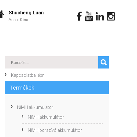
Shucheng Luan
Anhui Kína.
Kapcsolatba lépni
Termékek
NiMH akkumulátor
NiMH akkumulátor
NiMH porszívó akkumulátor