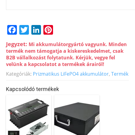
F
T
Li
Pi
a
w
n
nt
Jegyzet:
Mi akkumulátorgyártó vagyunk. Minden
c
itt
k
er
termék nem támogatja a kiskereskedelmet, csak
e
er
e
e
B2B vállalkozást folytatunk. Kérjük, vegye fel
velünk a kapcsolatot a termékek árairól!
b
dI
st
Kategóriák:
Prizmatikus LiFePO4 akkumulátor
,
Termék
o
n
o
Kapcsolódó termékek
k