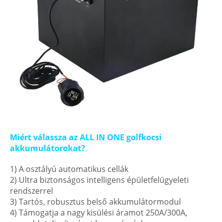
Miért válassza az ALL IN ONE golfkocsi
akkumulátorokat?
1) A osztályú automatikus cellák
2) Ultra biztonságos intelligens épületfelügyeleti
rendszerrel
3) Tartós, robusztus belső akkumulátormodul
4) Támogatja a nagy kisülési áramot 250A/300A,