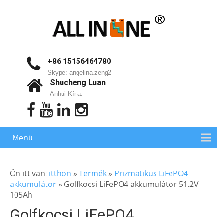
+86 15156464780
Skype: angelina.zeng2
Shucheng Luan
Anhui Kína.
Menü
Ön itt van:
itthon
»
Termék
»
Prizmatikus LiFePO4
akkumulátor
»
Golfkocsi LiFePO4 akkumulátor 51.2V
105Ah
Golfkocsi LiFePO4