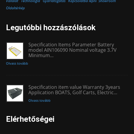
Vállalat
Technológia
Gyárlátogatás
Kapcsolatba lépni
Showroom
Oldaltérkép
Legutóbbi hozzászólások
Specification Items Parameter Battery
model AIN106090 Nominal voltage 3.7V
Minimum...
Olvass tovább
Specification item value Warranty 3years
Application BOATS, Golf Carts, Electric...
Olvass tovább
Elérhetőségei