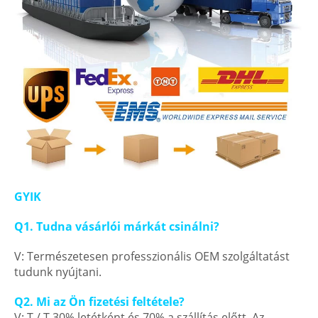
GYIK
Q1. Tudna vásárlói márkát csinálni?
V: Természetesen professzionális OEM szolgáltatást
tudunk nyújtani.
Q2. Mi az Ön fizetési feltétele?
V: T / T 30% letétként és 70% a szállítás előtt. Az