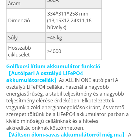
500A
áram
334*311*258 mm
Dimenzió
(13,15X12,24X11,16
hüvelyk)
Súly
~48 kg
Hosszabb
>4000
ciklusélet
Golfkocsi lítium akkumulátor funkció
【Autóipari A osztályú LiFePO4
akkumulátorcellák】
Az ALL IN ONE autóipari A
osztályú LiFePO4 cellákat használ a nagyobb
energiasűrűség, a stabil teljesítmény és a nagyobb
teljesítmény elérése érdekében. Elkötelezettek
vagyunk a zöld energiamegoldások iránt, és vezető
szerepet töltünk be a LiFePO4 akkumulátoriparban a
kiváló minőségű celláinknak és a hiteles
akkreditációnknak köszönhetően.
【Váltson ólom-savas akkumulátorról még ma】
A