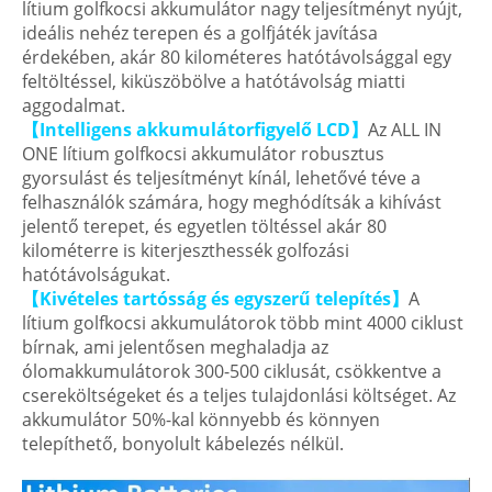
lítium golfkocsi akkumulátor nagy teljesítményt nyújt,
ideális nehéz terepen és a golfjáték javítása
érdekében, akár 80 kilométeres hatótávolsággal egy
feltöltéssel, kiküszöbölve a hatótávolság miatti
aggodalmat.
【Intelligens akkumulátorfigyelő LCD】
Az ALL IN
ONE lítium golfkocsi akkumulátor robusztus
gyorsulást és teljesítményt kínál, lehetővé téve a
felhasználók számára, hogy meghódítsák a kihívást
jelentő terepet, és egyetlen töltéssel akár 80
kilométerre is kiterjeszthessék golfozási
hatótávolságukat.
【Kivételes tartósság és egyszerű telepítés】
A
lítium golfkocsi akkumulátorok több mint 4000 ciklust
bírnak, ami jelentősen meghaladja az
ólomakkumulátorok 300-500 ciklusát, csökkentve a
csereköltségeket és a teljes tulajdonlási költséget. Az
akkumulátor 50%-kal könnyebb és könnyen
telepíthető, bonyolult kábelezés nélkül.