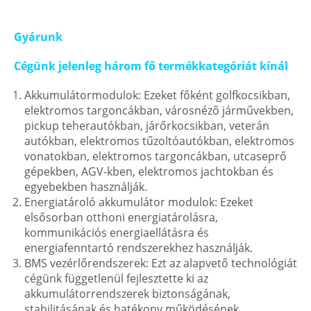
Gyárunk
Cégünk jelenleg három fő termékkategóriát kínál
Akkumulátormodulok: Ezeket főként golfkocsikban,
elektromos targoncákban, városnéző járművekben,
pickup teherautókban, járőrkocsikban, veterán
autókban, elektromos tűzoltóautókban, elektromos
vonatokban, elektromos targoncákban, utcaseprő
gépekben, AGV-kben, elektromos jachtokban és
egyebekben használják.
Energiatároló akkumulátor modulok: Ezeket
elsősorban otthoni energiatárolásra,
kommunikációs energiaellátásra és
energiafenntartó rendszerekhez használják.
BMS vezérlőrendszerek: Ezt az alapvető technológiát
cégünk függetlenül fejlesztette ki az
akkumulátorrendszerek biztonságának,
stabilitásának és hatékony működésének