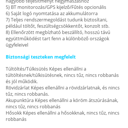
nagyobb teljesítményt hegymászáshoz
5) BT monitorozás/GPS kijelző/Fűtés opcionális
6) Saját logó nyomtatása az akkumulátorra
7) Teljes rendszermegoldást tudunk biztosítani,
például töltőt, feszültségcsökkentőt, konzolt stb.
8) Ellenőrzött megbízható beszállító, hosszú távú
együttműködést tart fenn a különböző országok
ügyfeleivel
Biztonsági teszteken megfelelt
Túltöltés/Túlkisütés Képes ellenállni a
túltöltésnek/túlkisütésnek, nincs tűz, nincs robbanás
és jól működik.
Rövidzárlat Képes ellenállni a rövidzárlatnak, és nincs
tűz, nincs robbanás.
Akupunktúra Képes ellenállni a köröm átszúrásának,
nincs tűz, nincs robbanás
Hősokk Képes ellenállni a hősokknak, nincs tűz, nincs
robbanás