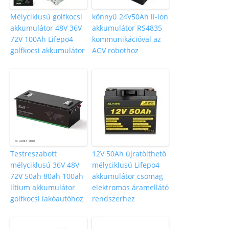
Mélyciklusú golfkocsi
könnyű 24V50Ah li-ion
akkumulátor 48V 36V
akkumulátor RS4835
72V 100Ah Lifepo4
kommunikációval az
golfkocsi akkumulátor
AGV robothoz
Testreszabott
12V 50Ah újratölthető
mélyciklusú 36V 48V
mélyciklusú Lifepo4
72V 50ah 80ah 100ah
akkumulátor csomag
lítium akkumulátor
elektromos áramellátó
golfkocsi lakóautóhoz
rendszerhez