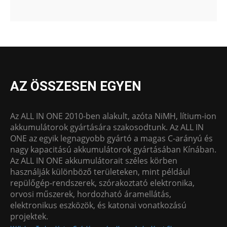
AZ ÖSSZESEN EGYEN
Az ALL IN ONE 2010-ben alakult, azóta NiMH, lítium-ion
akkumulátorok gyártására szakosodtunk. Az ALL IN
ONE az egyik legnagyobb gyártó a magas C-arányú és
nagy kapacitású akkumulátorok gyártásában Kínában.
Az ALL IN ONE akkumulátorait széles körben
használják különböző területeken, mint például
repülőgép-rendszerek, szórakoztató elektronika,
orvosi műszerek, hordozható áramellátás,
elektronikus eszközök, és katonai vonatkozású
projektek.