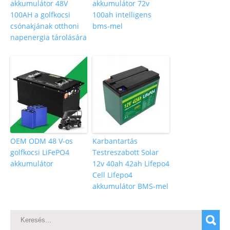
akkumulátor 48V
akkumulátor 72v
100AH a golfkocsi
100ah intelligens
csónakjának otthoni
bms-mel
napenergia tárolására
OEM ODM 48 V-os
Karbantartás
golfkocsi LiFePO4
Testreszabott Solar
akkumulátor
12v 40ah 42ah Lifepo4
Cell Lifepo4
akkumulátor BMS-mel