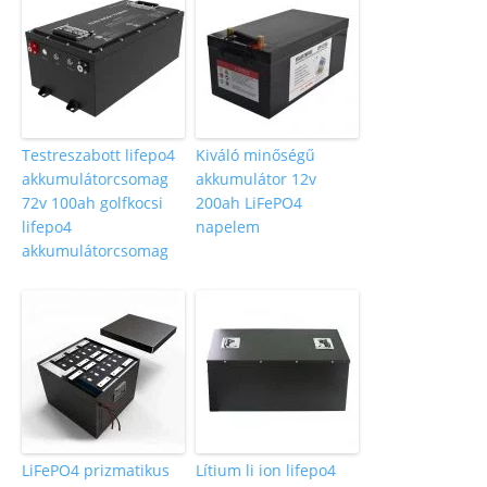
Testreszabott lifepo4
Kiváló minőségű
akkumulátorcsomag
akkumulátor 12v
72v 100ah golfkocsi
200ah LiFePO4
lifepo4
napelem
akkumulátorcsomag
LiFePO4 prizmatikus
Lítium li ion lifepo4