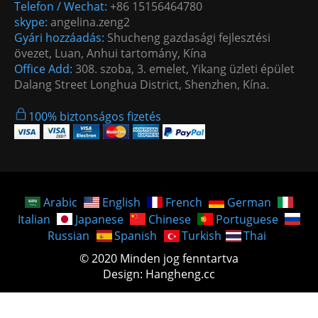
Telefon / Wechat:
+86 15156464780
skype:
angelina.zeng2
Gyári hozzáadás:
Shucheng gazdasági fejlesztési
övezet, Luan, Anhui tartomány, Kína
Office Add:
308. szoba, 3. emelet, Yikang üzleti épület
Dalang Street Longhua District, Shenzhen, Kína.
100% biztonságos fizetés
Arabic
English
French
German
Italian
Japanese
Chinese
Portuguese
Russian
Spanish
Turkish
Thai
© 2020 Minden jog fenntartva
Design: Hangheng.cc